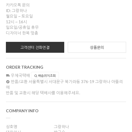
카카오톡 문의
ID: 그랑하나
월요일 ~ 토요일
12시 ~ 16시
일요일/공휴일 휴무
디자이너 한복 맞춤
고객센터 전화연결
상품문의
ORDER TRACKING
우체국택배
배송위치조회
반품/교환
서울특별시 서대문구 북가좌동 376-19 그랑하나 아뜰리
에
반품 및 교환시 해당 택배사를 이용해주세요.
COMPANY INFO
상호명
그랑하나