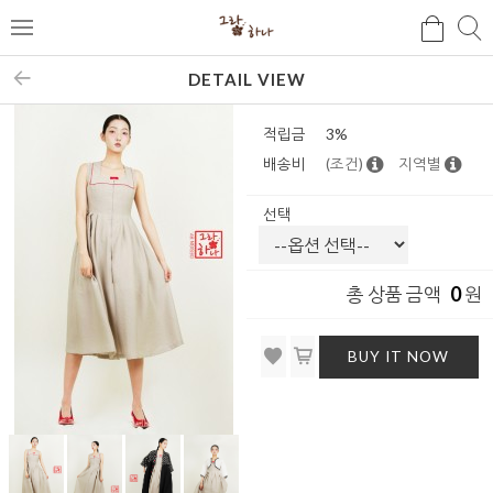
검
검
메
색
색
뉴
DETAIL VIEW
적립금
3%
배송비
(조건)
지역별
선택
0
총 상품 금액
원
BUY IT NOW