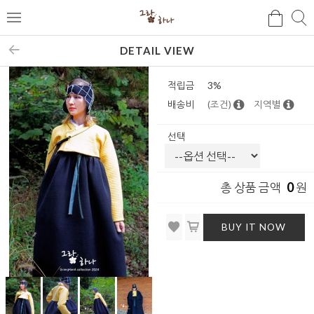
검
검
메
색
색
뉴
DETAIL VIEW
적립금
3%
배송비
(조건)
지역별
선택
0
총 상품 금액
원
BUY IT NOW