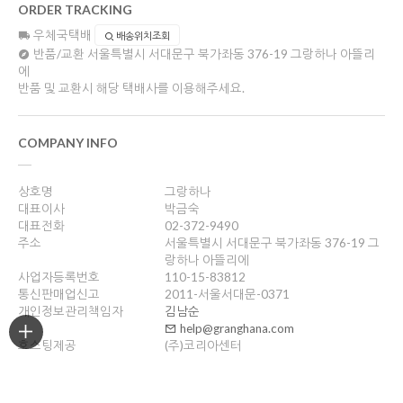
ORDER TRACKING
우체국택배
배송위치조회
반품/교환
서울특별시 서대문구 북가좌동 376-19 그랑하나 아뜰리
에
반품 및 교환시 해당 택배사를 이용해주세요.
COMPANY INFO
상호명
그랑하나
대표이사
박금숙
대표전화
02-372-9490
주소
서울특별시 서대문구 북가좌동 376-19 그
랑하나 아뜰리에
사업자등록번호
110-15-83812
통신판매업신고
2011-서울서대문-0371
개인정보관리책임자
김남순
help@granghana.com
호스팅제공
(주)코리아센터
Copyright ©
그랑하나
. All rights reserved. Designed by Wizdesign.co.kr