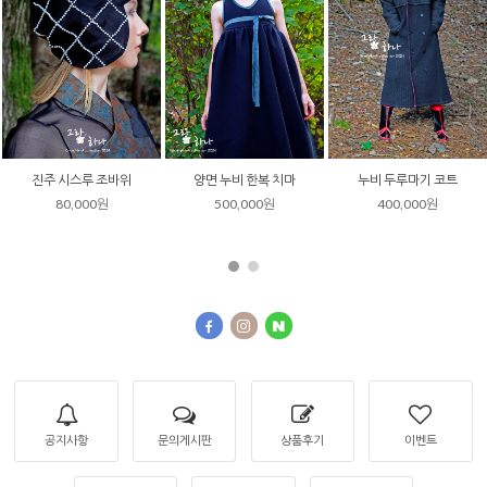
진주 시스루 조바위
양면 누비 한복 치마
누비 두루마기 코트
80,000원
500,000원
400,000원
공지사항
문의게시판
상품후기
이벤트