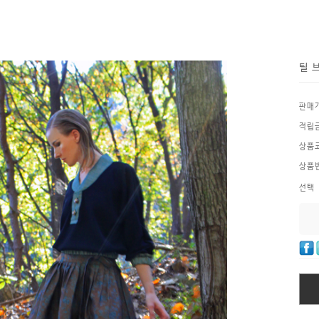
틸 
판매
적립
상품
상품
선택