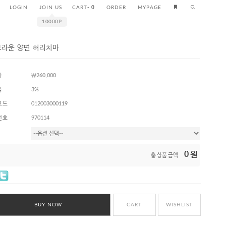
LOGIN
JOIN US
CART
-
0
ORDER
MYPAGE
10000P
브라운 양면 허리치마
가
￦260,000
금
3%
코드
012003000119
번호
970114
0
원
총 상품 금액
BUY NOW
CART
WISHLIST