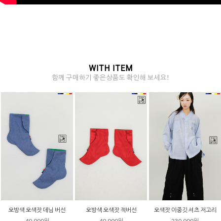
WITH ITEM
함께 구매하기 좋은상품도 확인해 보세요!
오색잣 단령 셔츠 저고리
살창 소매 데님 저고리
진주 데님 저고리
190,000원
230,000원
210,000원