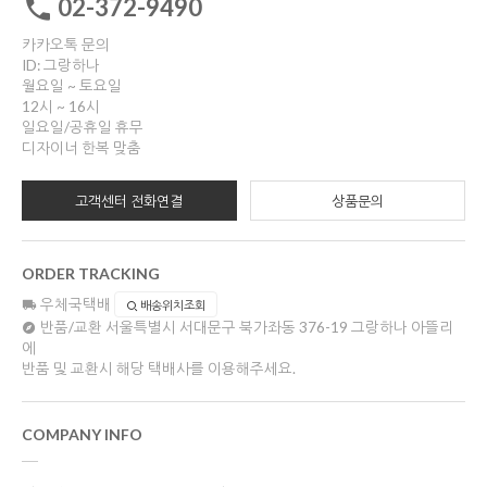
02-372-9490
카카오톡 문의
ID: 그랑하나
월요일 ~ 토요일
12시 ~ 16시
일요일/공휴일 휴무
디자이너 한복 맞춤
고객센터 전화연결
상품문의
ORDER TRACKING
우체국택배
배송위치조회
반품/교환
서울특별시 서대문구 북가좌동 376-19 그랑하나 아뜰리
에
반품 및 교환시 해당 택배사를 이용해주세요.
COMPANY INFO