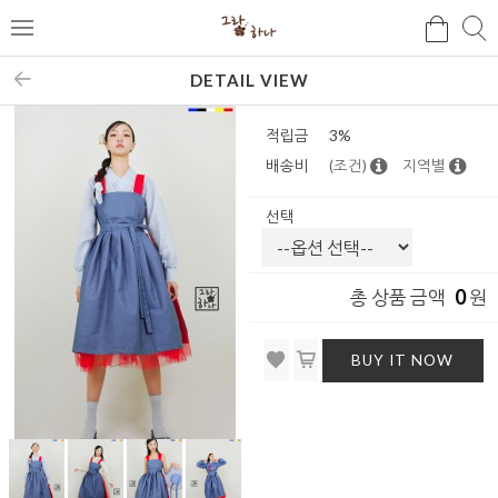
검
검
메
색
색
뉴
DETAIL VIEW
적립금
3%
배송비
(조건)
지역별
선택
0
총 상품 금액
원
BUY IT NOW