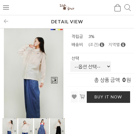
검
검
메
색
색
뉴
DETAIL VIEW
적립금
3%
배송비
(조건)
지역별
선택
0
총 상품 금액
원
BUY IT NOW