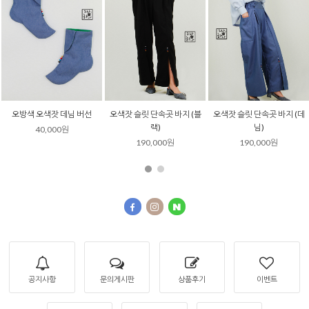
오색잣 슬릿 단속곳 바지 (블
오색잣 슬릿 단속곳 바지 (데
데님 샤 한복 원피스
랙)
님)
270,000원
190,000원
190,000원
공지사항
문의게시판
상품후기
이벤트