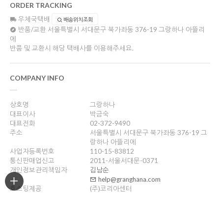
ORDER TRACKING
우체국택배
배송위치조회
반품/교환
서울특별시 서대문구 북가좌동 376-19 그랑하나 아뜰리
에
반품 및 교환시 해당 택배사를 이용해주세요.
COMPANY INFO
상호명
그랑하나
대표이사
박금숙
대표전화
02-372-9490
주소
서울특별시 서대문구 북가좌동 376-19 그
랑하나 아뜰리에
사업자등록번호
110-15-83812
통신판매업신고
2011-서울서대문-0371
개인정보관리책임자
김남순
help@granghana.com
호스팅제공
(주)코리아센터
Copyright ©
그랑하나
. All rights reserved. Designed by Wizdesign.co.kr