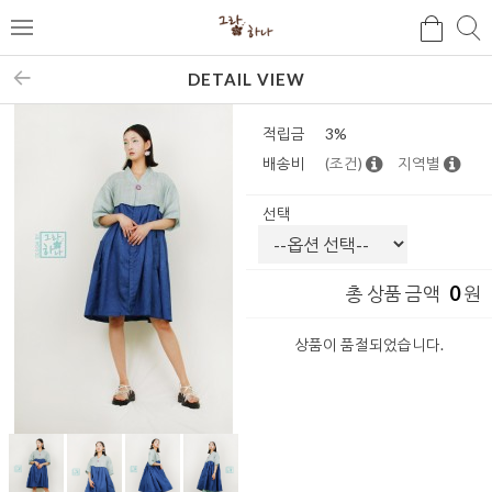
검
검
메
색
색
뉴
DETAIL VIEW
적립금
3%
배송비
(조건)
지역별
선택
0
총 상품 금액
원
상품이 품절되었습니다.