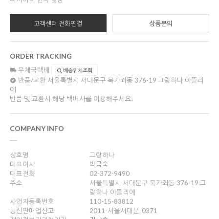
고객센터 전화연결
상품문의
ORDER TRACKING
우체국택배
배송위치조회
반품/교환
서울특별시 서대문구 북가좌동 376-19 그랑하나 아뜰리
에
반품 및 교환시 해당 택배사를 이용해주세요.
COMPANY INFO
상호명
그랑하나
대표이사
박금숙
대표전화
02-372-9490
주소
서울특별시 서대문구 북가좌동 376-19 그
랑하나 아뜰리에
사업자등록번호
110-15-83812
통신판매업신고
2011-서울서대문-0371