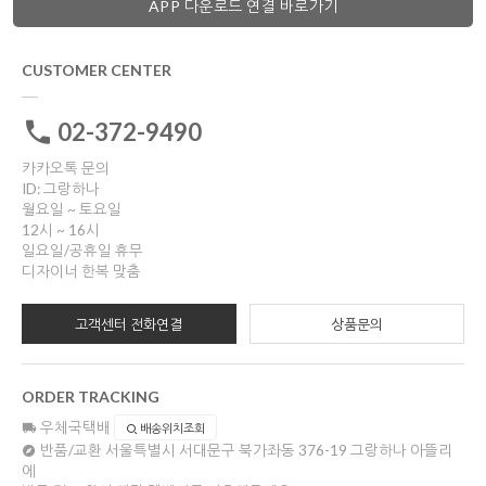
APP 다운로드 연결 바로가기
CUSTOMER CENTER
02-372-9490
카카오톡 문의
ID: 그랑하나
월요일 ~ 토요일
12시 ~ 16시
일요일/공휴일 휴무
디자이너 한복 맞춤
고객센터 전화연결
상품문의
ORDER TRACKING
우체국택배
배송위치조회
반품/교환
서울특별시 서대문구 북가좌동 376-19 그랑하나 아뜰리
에