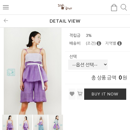
검
검
메
색
색
뉴
DETAIL VIEW
적립금
3%
배송비
(조건)
지역별
선택
0
총 상품 금액
원
BUY IT NOW