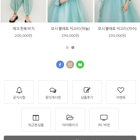
체크 한복 바지
모시 볼레로 저고리 (하늘)
모시 볼레로 저고리 (자수)
200,000원
290,000원
330,000원
공지사항
문의게시판
상품후기
이벤트
최근본상품
마이페이지
PC 버젼