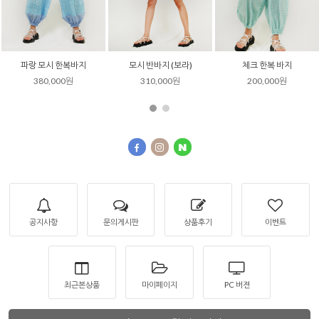
체크 한복 바지
모시 볼레로 저고리 (하늘)
모시 볼레로 저고리 (자수)
200,000원
290,000원
330,000원
공지사항
문의게시판
상품후기
이벤트
최근본상품
마이페이지
PC 버젼