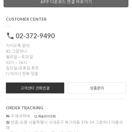
APP 다운로드 연결 바로가기
CUSTOMER CENTER
02-372-9490
카카오톡 문의
ID: 그랑하나
월요일 ~ 토요일
12시 ~ 16시
일요일/공휴일 휴무
디자이너 한복 맞춤
고객센터 전화연결
상품문의
ORDER TRACKING
우체국택배
배송위치조회
반품/교환
서울특별시 서대문구 북가좌동 376-19 그랑하나 아뜰리
에