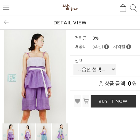
검
검
메
색
색
뉴
DETAIL VIEW
적립금
3%
배송비
(조건)
지역별
선택
0
총 상품 금액
원
BUY IT NOW