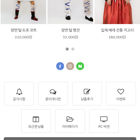
양면 털 도포 코트
양면 털 행전
입체 배래 전통 저고리
310,000원
55,000원
180,000원
공지사항
문의게시판
상품후기
이벤트
최근본상품
마이페이지
PC 버젼