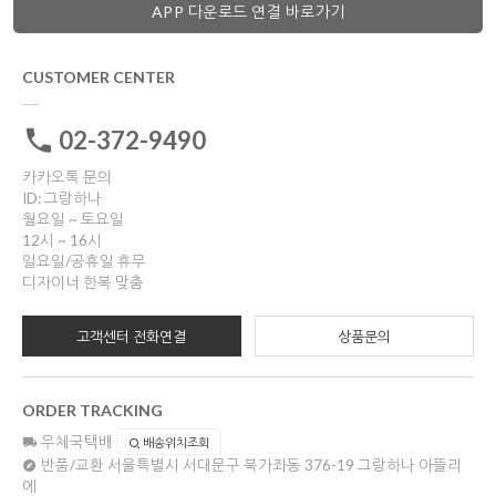
APP 다운로드 연결 바로가기
CUSTOMER CENTER
02-372-9490
카카오톡 문의
ID: 그랑하나
월요일 ~ 토요일
12시 ~ 16시
일요일/공휴일 휴무
디자이너 한복 맞춤
고객센터 전화연결
상품문의
ORDER TRACKING
우체국택배
배송위치조회
반품/교환
서울특별시 서대문구 북가좌동 376-19 그랑하나 아뜰리
에