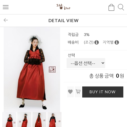
검
검
메
색
색
뉴
DETAIL VIEW
적립금
3%
배송비
(조건)
지역별
선택
0
총 상품 금액
원
BUY IT NOW