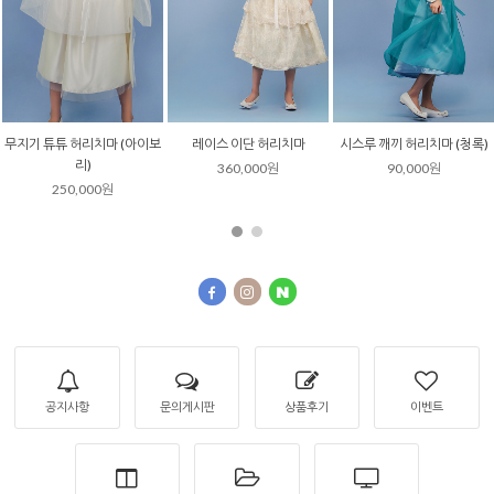
레이스 이단 허리치마
시스루 깨끼 허리치마 (청록)
시스루 깨끼 중저고리
360,000원
90,000원
200,000원
공지사항
문의게시판
상품후기
이벤트