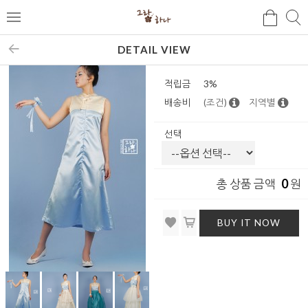
검
검
메
색
색
뉴
DETAIL VIEW
적립금
3%
배송비
(조건)
지역별
선택
0
총 상품 금액
원
BUY IT NOW