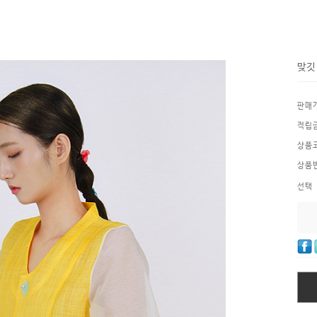
맞깃
판매
적립
상품
상품
선택