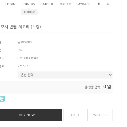
LOGIN
JOIN US
CART
-
0
ORDER
MYPAGE
10000P
 모시 반팔 저고리 (노랑)
가
￦290,000
금
3%
코드
011000000343
번호
971657
0
원
총 상품 금액
BUY NOW
CART
WISHLIST