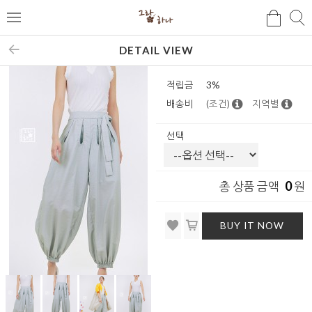
검
검
메
색
색
뉴
DETAIL VIEW
적립금
3%
배송비
(조건)
지역별
선택
0
총 상품 금액
원
BUY IT NOW