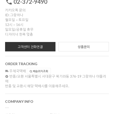
02-372-9490
카카오톡 문의
ID: 그랑하나
월요일 ~ 토요일
12시 ~ 16시
일요일/공휴일 휴무
디자이너 한복 맞춤
고객센터 전화연결
상품문의
ORDER TRACKING
우체국택배
배송위치조회
반품/교환
서울특별시 서대문구 북가좌동 376-19 그랑하나 아뜰리
에
반품 및 교환시 해당 택배사를 이용해주세요.
COMPANY INFO