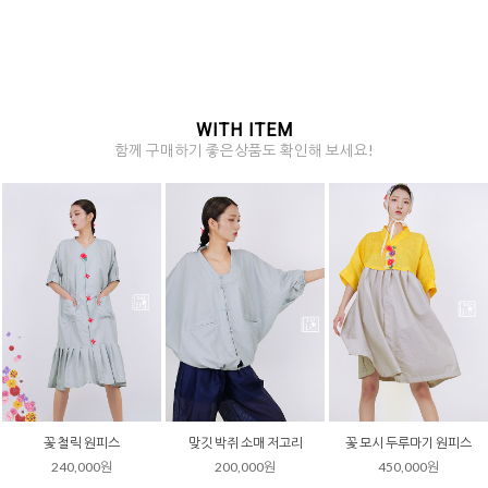
WITH ITEM
함께 구매하기 좋은상품도 확인해 보세요!
핀턱 반팔 셔츠 저고리 (하늘)
핀턱 반팔 셔츠 저고리 (베이
목판깃 민소매 저고리 티셔츠
지)
(화이트)
170,000원
170,000원
90,000원