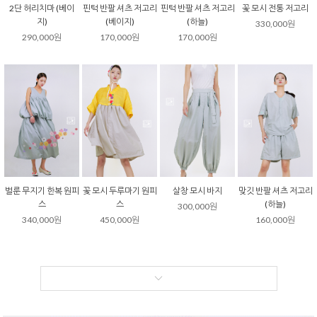
2단 허리치마 (베이
핀턱 반팔 셔츠 저고리
핀턱 반팔 셔츠 저고리
꽃 모시 전통 저고리
지)
(베이지)
(하늘)
330,000원
290,000원
170,000원
170,000원
벌룬 무지기 한복 원피
꽃 모시 두루마기 원피
살창 모시 바지
맞깃 반팔 셔츠 저고리
스
스
(하늘)
300,000원
340,000원
450,000원
160,000원