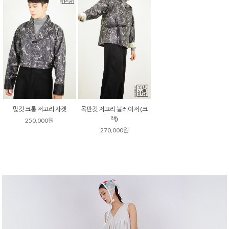
맞깃 크롭 저고리 자켓
목판깃 저고리 블레이저 (크
랙)
250,000원
270,000원