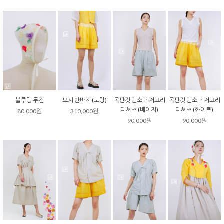
블루밍 두건
모시 반바지 (노랑)
목판깃 민소매 저고리
목판깃 민소매 저고리
티셔츠 (베이지)
티셔츠 (화이트)
80,000원
310,000원
90,000원
90,000원