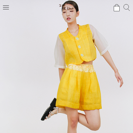
검
검
메
색
색
뉴