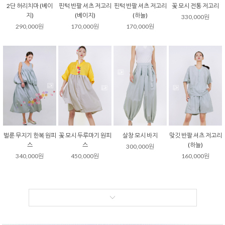
2단 허리치마 (베이
핀턱 반팔 셔츠 저고리
핀턱 반팔 셔츠 저고리
꽃 모시 전통 저고리
지)
(베이지)
(하늘)
330,000원
290,000원
170,000원
170,000원
벌룬 무지기 한복 원피
꽃 모시 두루마기 원피
살창 모시 바지
맞깃 반팔 셔츠 저고리
스
스
(하늘)
300,000원
340,000원
450,000원
160,000원