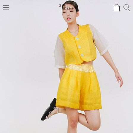
검
검
메
색
색
뉴