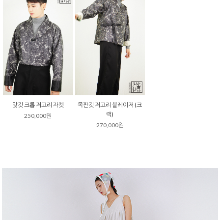
맞깃 크롭 저고리 자켓
목판깃 저고리 블레이저 (크
랙)
250,000원
270,000원