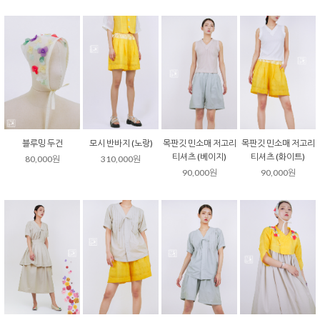
블루밍 두건
모시 반바지 (노랑)
목판깃 민소매 저고리
목판깃 민소매 저고리
티셔츠 (베이지)
티셔츠 (화이트)
80,000원
310,000원
90,000원
90,000원