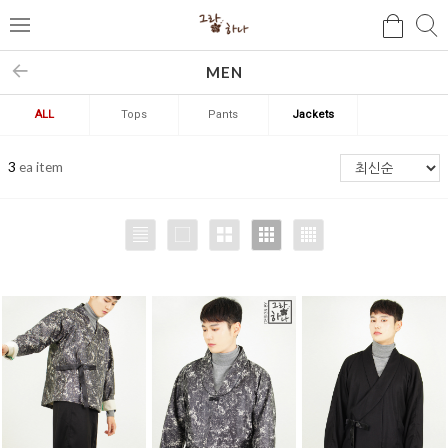
검
검
메
색
색
뉴
MEN
ALL
Tops
Pants
Jackets
3
ea item