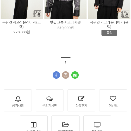
목판깃 저고리 블레이저 (크
맞깃 크롭 저고리 자켓
목판깃 저고리 블레이저 (블
랙)
랙)
250,000원
270,000원
품절
1
공지사항
문의게시판
상품후기
이벤트