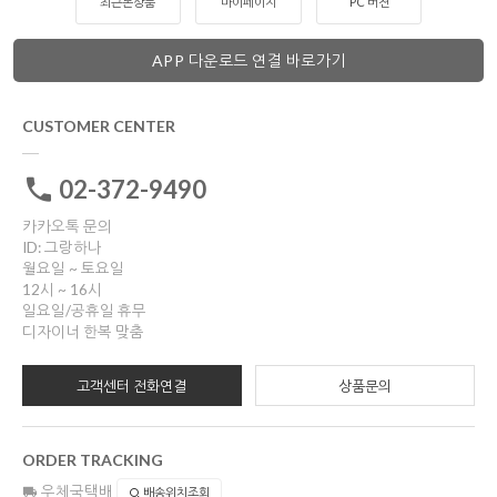
최근본상품
마이페이지
PC 버젼
APP 다운로드 연결 바로가기
CUSTOMER CENTER
02-372-9490
카카오톡 문의
ID: 그랑하나
월요일 ~ 토요일
12시 ~ 16시
일요일/공휴일 휴무
디자이너 한복 맞춤
고객센터 전화연결
상품문의
ORDER TRACKING
우체국택배
배송위치조회